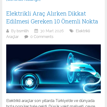
Elektrikli Araç Alırken Dikkat
Edilmesi Gereken 10 Önemli Nokta
By
bsmllh
30 Mart 2026
Elektrikli
Araçlar
0 Comments
Elektrikli araçlar son yıllarda Türkiye’de ve dünyada
hızla popüler hale geldi. Düşük yakıt maliyeti, çevre