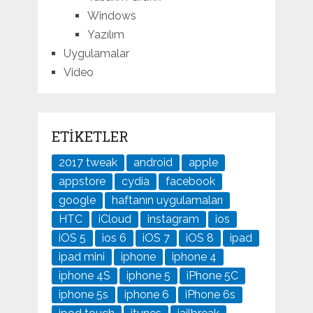
Windows
Yazılım
Uygulamalar
Video
ETIKETLER
2017 tweak
android
apple
appstore
cydia
facebook
google
haftanın uygulamaları
HTC
iCloud
instagram
ios
iOS 5
ios 6
iOS 7
iOS 8
ipad
ipad mini
iphone
iphone 4
iphone 4S
iphone 5
iPhone 5C
iphone 5s
iphone 6
iPhone 6s