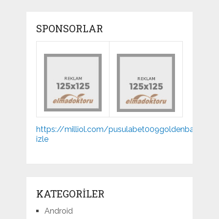
SPONSORLAR
Mp3
https://milliol.com/
pusulabet009
goldenbahis009
indir
izle
KATEGORILER
Android