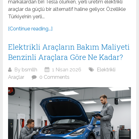
markalardan biri Tesla olurken, yerli üretim elektrikli
araçlar da güçlü bir alternatif haline geliyor. Özellikle
Türkiye’nin yerli...
[Continue reading...]
Elektrikli Araçların Bakım Maliyeti
Benzinli Araçlara Göre Ne Kadar?
By
bsmllh
1 Nisan 2026
Elektrikli
Araçlar
0 Comments