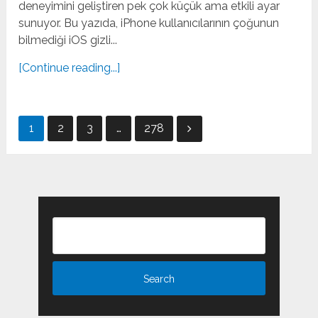
deneyimini geliştiren pek çok küçük ama etkili ayar
sunuyor. Bu yazıda, iPhone kullanıcılarının çoğunun
bilmediği iOS gizli...
[Continue reading...]
Posts
1
2
3
…
278
pagination