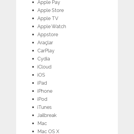
Apple Pay
Apple Store
Apple TV
Apple Watch
Appstore
Araçlar
CarPlay
Cydia
iCloud
iOS
iPad
iPhone
iPod
iTunes
Jailbreak
Mac
Mac OS X