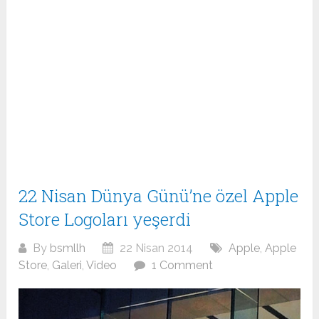
22 Nisan Dünya Günü’ne özel Apple
Store Logoları yeşerdi
By
bsmllh
22 Nisan 2014
Apple
,
Apple
Store
,
Galeri
,
Video
1 Comment