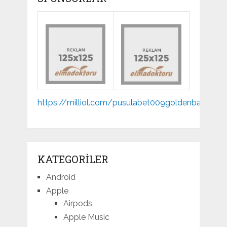
Mp3
https://milliol.com/
pusulabet009
goldenbahis009
indir
KATEGORILER
Android
Apple
Airpods
Apple Music