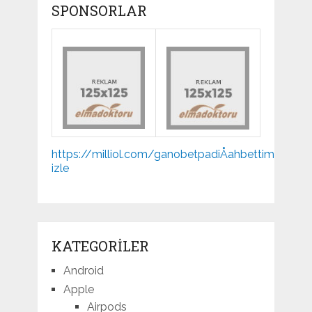
SPONSORLAR
Mp3
https://milliol.com/
ganobet
padiÅahbet
timebet0
indir
izle
KATEGORILER
Android
Apple
Airpods