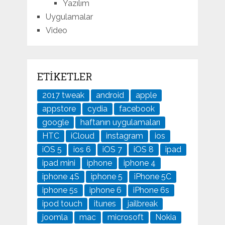
Yazılım
Uygulamalar
Video
ETIKETLER
2017 tweak
android
apple
appstore
cydia
facebook
google
haftanın uygulamaları
HTC
iCloud
instagram
ios
iOS 5
ios 6
iOS 7
iOS 8
ipad
ipad mini
iphone
iphone 4
iphone 4S
iphone 5
iPhone 5C
iphone 5s
iphone 6
iPhone 6s
ipod touch
itunes
jailbreak
joomla
mac
microsoft
Nokia