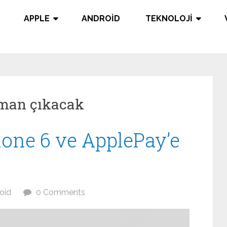
APPLE
ANDROID
TEKNOLOJI
aman çıkacak
one 6 ve ApplePay’e
oid
0 Comments