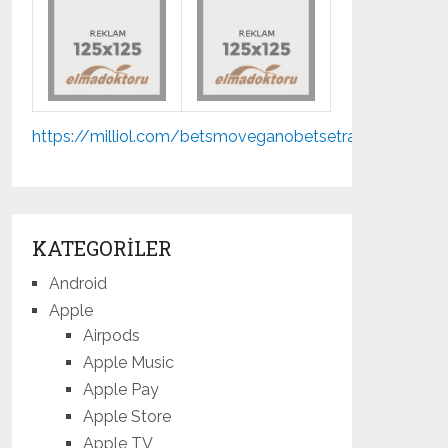
Mp3
https://milliol.com/
betsmove
ganobet
setrabet
jojobet
indir
mostbet
KATEGORILER
Android
Apple
Airpods
Apple Music
Apple Pay
Apple Store
Apple TV