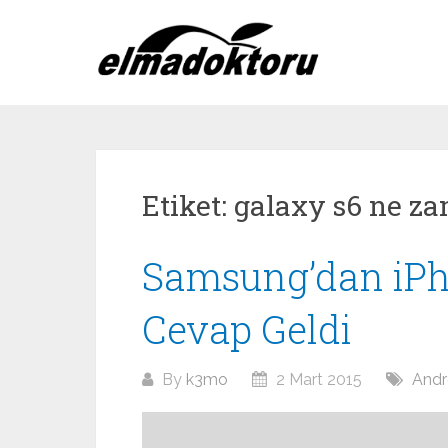
Skip
to
content
Etiket:
galaxy s6 ne z
Samsung’dan iPh
Cevap Geldi
By
k3mo
2 Mart 2015
Andr