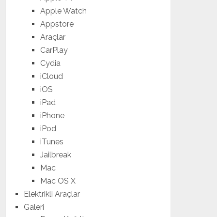
Apple Watch
Appstore
Araçlar
CarPlay
Cydia
iCloud
iOS
iPad
iPhone
iPod
iTunes
Jailbreak
Mac
Mac OS X
Elektrikli Araçlar
Galeri