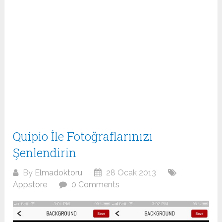
Quipio İle Fotoğraflarınızı
Şenlendirin
By
Elmadoktoru
28 Ocak 2013
Appstore
0 Comments