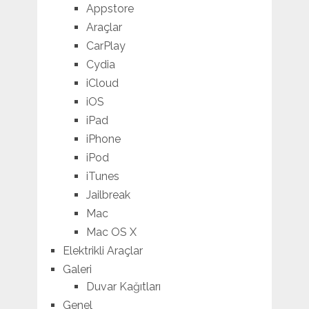
Appstore
Araçlar
CarPlay
Cydia
iCloud
iOS
iPad
iPhone
iPod
iTunes
Jailbreak
Mac
Mac OS X
Elektrikli Araçlar
Galeri
Duvar Kağıtları
Genel