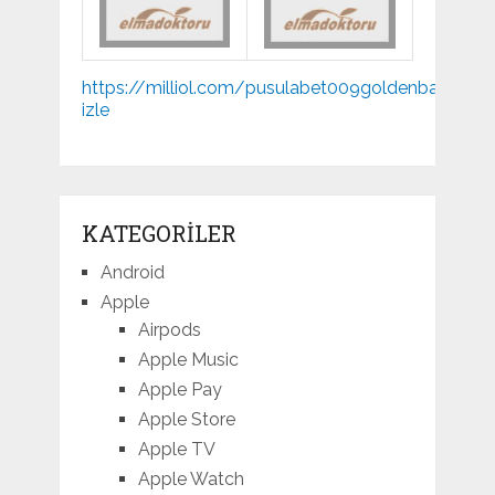
Mp3
https://milliol.com/
pusulabet009
goldenbahis009
indir
izle
KATEGORILER
Android
Apple
Airpods
Apple Music
Apple Pay
Apple Store
Apple TV
Apple Watch