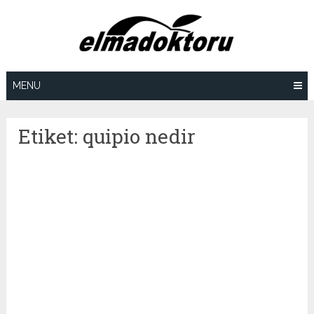
Skip
to
content
MENU
Etiket:
quipio nedir