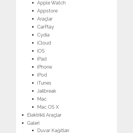
Apple Watch
Appstore
Araçlar
CarPlay
Cydia
iCloud
iOS
iPad
iPhone
iPod
iTunes
Jailbreak
Mac
Mac OS X
Elektrikli Araçlar
Galeri
Duvar Kağıtları