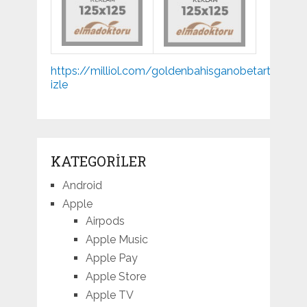
Mp3
https://milliol.com/
goldenbahis
ganobet
artemisbe
indir
izle
KATEGORILER
Android
Apple
Airpods
Apple Music
Apple Pay
Apple Store
Apple TV