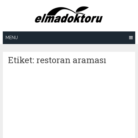
Skip
to
content
MENU
Etiket:
restoran araması