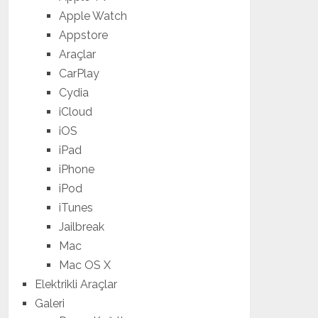
Apple Watch
Appstore
Araçlar
CarPlay
Cydia
iCloud
iOS
iPad
iPhone
iPod
iTunes
Jailbreak
Mac
Mac OS X
Elektrikli Araçlar
Galeri