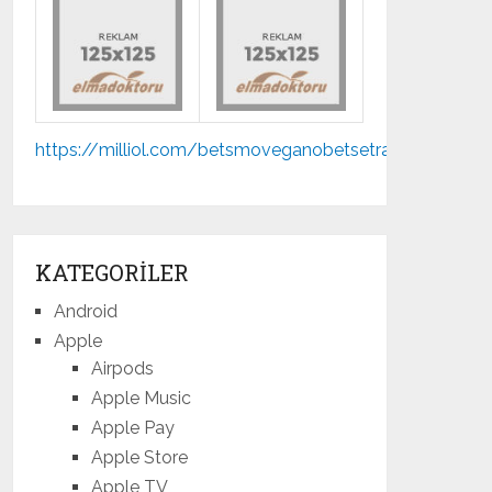
Mp3
https://milliol.com/
betsmove
ganobet
setrabet
jojobet
indir
KATEGORILER
Android
Apple
Airpods
Apple Music
Apple Pay
Apple Store
Apple TV