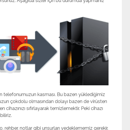
iyorsunuz. Aşağıda sizler için bu durumda yapmanız
orun telefonumuzun kasması. Bu bazen yüklediğimiz
un çokdolu olmasından dolayı bazen de virüsten
cihazınızı sıfırlayarak temizlemektir. Peki cihazı
liriz.
, rehber, notlar gibi unsurları yedeklememiz gerekir.