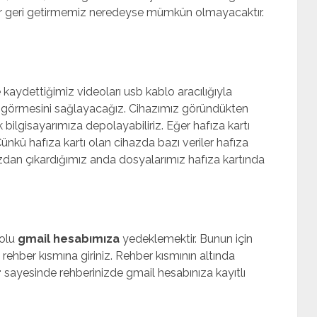
ar geri getirmemiz neredeyse mümkün olmayacaktır.
 kaydettiğimiz videoları usb kablo aracılığıyla
 görmesini sağlayacağız. Cihazımız göründükten
bilgisayarımıza depolayabiliriz. Eğer hafıza kartı
Çünkü hafıza kartı olan cihazda bazı veriler hafıza
hazdan çıkardığımız anda dosyalarımız hafıza kartında
yolu
gmail hesabımıza
yedeklemektir. Bunun için
ehber kısmına giriniz. Rehber kısmının altında
r
sayesinde rehberinizde gmail hesabınıza kayıtlı