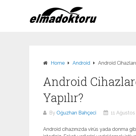
Skip
to
content
Home
Android
Android Cihazlar
Android Cihazla
Yapılır?
By
Oğuzhan Bahçeci
11 Ağustos
Android cihazınızda virüs yada donma gib