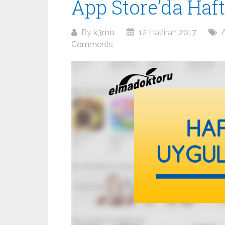
App Store’da Haf
By
k3mo
12 Haziran 2017
Comments