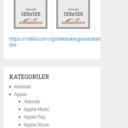
Mp3
https://milliol.com/
goldenbahis
ganobet
artemisbet
jojo
indir
izle
mostbet
KATEGORILER
Android
Apple
Airpods
Apple Music
Apple Pay
Apple Store