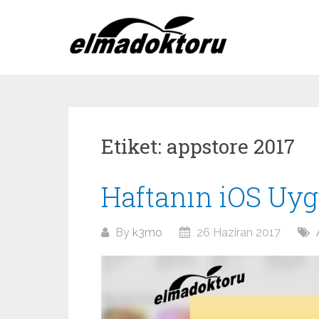
Skip
to
content
Etiket:
appstore 2017
Haftanın iOS Uyg
By
k3mo
26 Haziran 2017