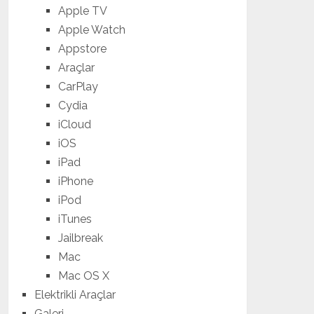
Apple TV
Apple Watch
Appstore
Araçlar
CarPlay
Cydia
iCloud
iOS
iPad
iPhone
iPod
iTunes
Jailbreak
Mac
Mac OS X
Elektrikli Araçlar
Galeri