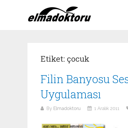
Skip
to
content
Etiket:
çocuk
Filin Banyosu Se
Uygulaması
By
Elmadoktoru
1 Aralık 2011