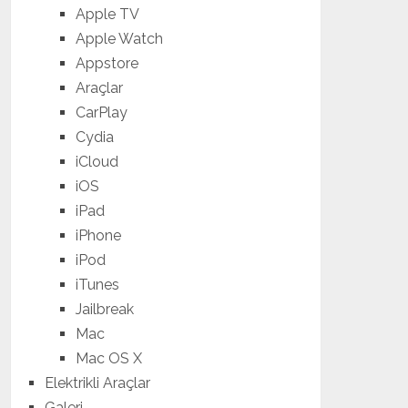
Apple TV
Apple Watch
Appstore
Araçlar
CarPlay
Cydia
iCloud
iOS
iPad
iPhone
iPod
iTunes
Jailbreak
Mac
Mac OS X
Elektrikli Araçlar
Galeri