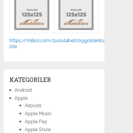
Mp3
https://milliol.com/
pusulabet009
goldenbahis009
gano
indir
izle
mostbet
KATEGORILER
Android
Apple
Airpods
Apple Music
Apple Pay
Apple Store