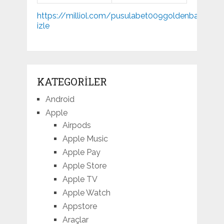
Mp3
https://milliol.com/
pusulabet009
goldenbahis009
indir
izle
KATEGORILER
Android
Apple
Airpods
Apple Music
Apple Pay
Apple Store
Apple TV
Apple Watch
Appstore
Araçlar