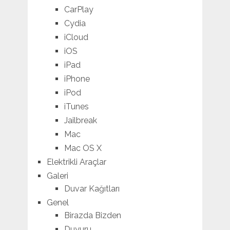
CarPlay
Cydia
iCloud
iOS
iPad
iPhone
iPod
iTunes
Jailbreak
Mac
Mac OS X
Elektrikli Araçlar
Galeri
Duvar Kağıtları
Genel
Birazda Bizden
Duyuru