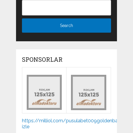
SPONSORLAR
Mp3
https://milliol.com/
pusulabet009
goldenbahis009
indir
izle