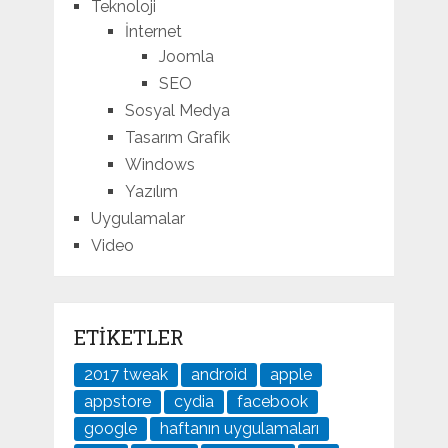
Teknoloji
İnternet
Joomla
SEO
Sosyal Medya
Tasarım Grafik
Windows
Yazılım
Uygulamalar
Video
ETIKETLER
2017 tweak
android
apple
appstore
cydia
facebook
google
haftanın uygulamaları