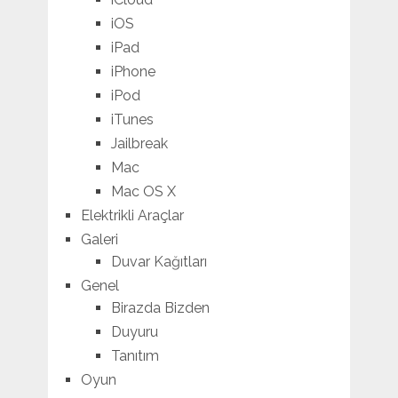
iOS
iPad
iPhone
iPod
iTunes
Jailbreak
Mac
Mac OS X
Elektrikli Araçlar
Galeri
Duvar Kağıtları
Genel
Birazda Bizden
Duyuru
Tanıtım
Oyun