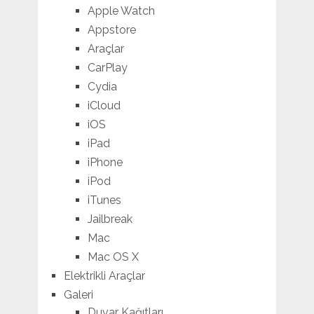
Apple Watch
Appstore
Araçlar
CarPlay
Cydia
iCloud
iOS
iPad
iPhone
iPod
iTunes
Jailbreak
Mac
Mac OS X
Elektrikli Araçlar
Galeri
Duvar Kağıtları