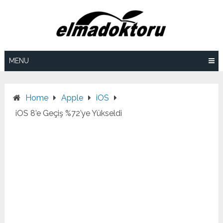
Skip
to
content
MENU
Home
Apple
iOS
iOS 8’e Geçiş %72’ye Yükseldi