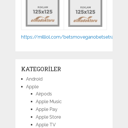
Mp3
https://milliol.com/
betsmove
ganobet
setrabet
joj
indir
KATEGORILER
Android
Apple
Airpods
Apple Music
Apple Pay
Apple Store
Apple TV