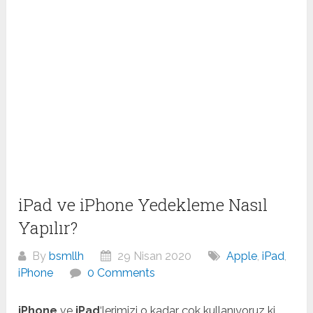
iPad ve iPhone Yedekleme Nasıl
Yapılır?
By
bsmllh
29 Nisan 2020
Apple
,
iPad
,
iPhone
0 Comments
iPhone
ve
iPad
‘lerimizi o kadar çok kullanıyoruz ki