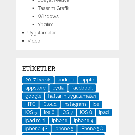
Sosyal Medya
Tasarım Grafik
Windows
Yazılım
Uygulamalar
Video
ETIKETLER
2017 tweak
android
apple
appstore
cydia
facebook
google
haftanın uygulamaları
HTC
iCloud
instagram
ios
iOS 5
ios 6
iOS 7
iOS 8
ipad
ipad mini
iphone
iphone 4
iphone 4S
iphone 5
iPhone 5C