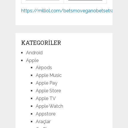
Mp3
https://milliol.com/
betsmove
ganobet
setrabet
joj
indir
KATEGORILER
Android
Apple
Airpods
Apple Music
Apple Pay
Apple Store
Apple TV
Apple Watch
Appstore
Araçlar