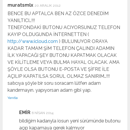
muratsmlx
20 ARALIK 2012
BENCE BU APTALCA BEN AZ ÖZCE DENEDİM
YANILTICI…!!!
TENEFONDAKİ BUTONU ACIYORSUNUZ TELEFON
KAYIP OLDUGUNDA İNTERNETTEN (
http://www.icloud.com
) BULUNUYOR ORAYA
KADAR TAMAM ŞİM TELEFON ÇALINDI ADAMIN
İLK YAPACAĞI ŞEY BUTONU KAPATMAK OLACAK
VE KİLİTLEME VEYA BULMA HAYAL OLACAK. AMA
ŞÖYLE OLSA BUTONU E-POSTA VE ŞİFRE İLE
AÇILIP KAPATILSA SORUL OLMAZ SANIRIM…!!!
satıcıya şöyle bir soru soracam lütfen adam
kandırmayın. yapıyorsan adam gibi yap.
Yanıtla
EMİR
6 NISAN 2014
bildiğim kadarıyla iosun yeni sürümünde butonu
açıp kapamaya gerek kalmıyor