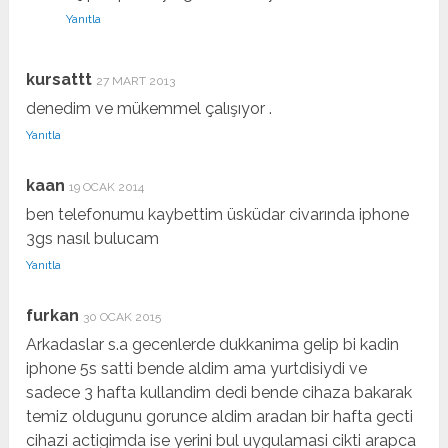
Yanıtla
kursattt
27 MART 2013
denedim ve mükemmel çalışıyor .
Yanıtla
kaan
19 OCAK 2014
ben telefonumu kaybettim üsküdar civarında iphone
3gs nasıl bulucam
Yanıtla
furkan
30 OCAK 2015
Arkadaslar s.a gecenlerde dukkanima gelip bi kadin
iphone 5s satti bende aldim ama yurtdisiydi ve
sadece 3 hafta kullandim dedi bende cihaza bakarak
temiz oldugunu gorunce aldim aradan bir hafta gecti
cihazi actigimda ise yerini bul uygulamasi cikti arapca