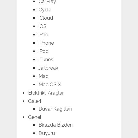
CarPlay
Cydia
iCloud
iOS
iPad
iPhone
iPod
iTunes
Jailbreak
Mac
Mac OS X
Elektrikli Araçlar
Galeri
Duvar Kağıtları
Genel
Birazda Bizden
Duyuru