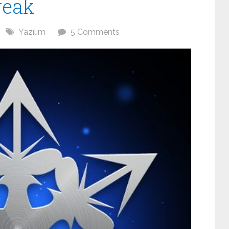
reak
Yazılım
5 Comments