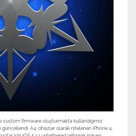
 custom firmware oluşturmakta kullandığımız
üncellendi. A4 cihazlar olarak nitelenen iPhone 4,
azlar için iOS 5.1.1 untethered jailbreak imkanı