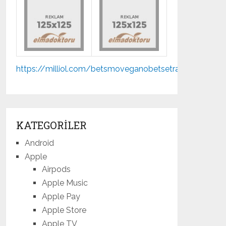
Mp3
https://milliol.com/
betsmove
ganobet
setrabet
jojobet
indir
ostbet
KATEGORILER
Android
Apple
Airpods
Apple Music
Apple Pay
Apple Store
Apple TV