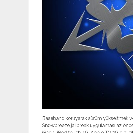
Baseband koruyarak sürüm yükseltmek ve
Sn0wbreeze jailbreak uygulaması az önce g
iPad 1, iPod touch 4G, Apple TV 2G gibi cih