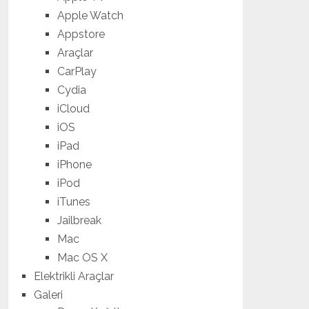
Apple Watch
Appstore
Araçlar
CarPlay
Cydia
iCloud
iOS
iPad
iPhone
iPod
iTunes
Jailbreak
Mac
Mac OS X
Elektrikli Araçlar
Galeri