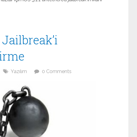
Bostancı Escort
bakırköy escort
https://www.bakirkoy
 Jailbreak’i
virme
Yazılım
0 Comments