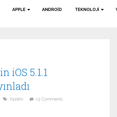
APPLE
ANDROID
TEKNOLOJI
n iOS 5.1.1
ınladı
Yazılım
13 Comments