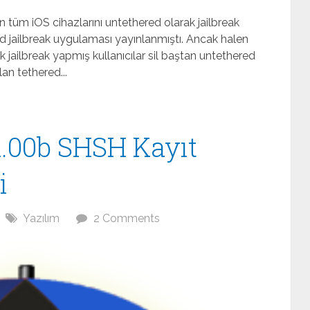
üm iOS cihazlarını untethered olarak jailbreak
ed jailbreak uygulaması yayınlanmıştı. Ancak halen
ak jailbreak yapmış kullanıcılar sil baştan untethered
n tethered...
1.00b SHSH Kayıt
i
Yazılım
2 Comments