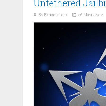
Untethered Jailb
By
Elmadoktoru
26 Mayıs 2012