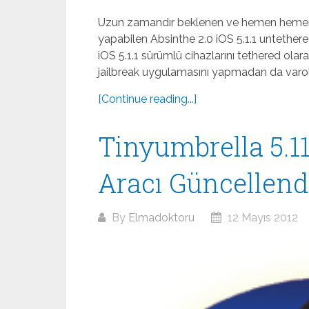
Uzun zamandır beklenen ve hemen hemen t
yapabilen Absinthe 2.0 iOS 5.1.1 untether
iOS 5.1.1 sürümlü cihazlarını tethered olar
jailbreak uygulamasını yapmadan da varola
[Continue reading...]
Tinyumbrella 5.1
Aracı Güncellend
By
Elmadoktoru
12 Mayıs 2012