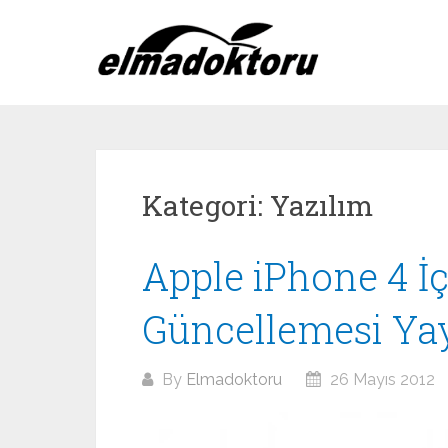
Skip
to
content
Kategori:
Yazılım
Apple iPhone 4 İçi
Güncellemesi Yay
By
Elmadoktoru
26 Mayıs 2012