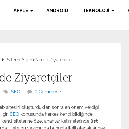
APPLE
ANDROID
TEKNOLOJI
Sitemi Açtım Nerde Ziyaretçiler
e Ziyaretçiler
SEO
0 Comments
b sitesini oluşturduktan sonra en önem verdiği
 için
SEO
konusunda herkes kendi bildiğince
 kendi sitelerine özel anahtar kelimelerinde
üst
maz. İşte bu yazımızda bununla ilgili olacak ancak