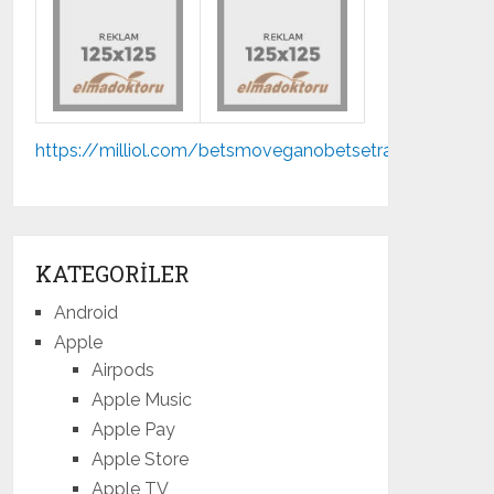
Mp3
https://milliol.com/
betsmove
ganobet
setrabet
jojobet
m
indir
KATEGORILER
Android
Apple
Airpods
Apple Music
Apple Pay
Apple Store
Apple TV