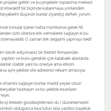
in projeler getirin ve bu projelerin toplanma merkezi
enizi interaktif bir biçimde kullanmaya yönlendirin
teryallerini düşünün bunlar ziyaretçi defteri, yorum
a benzer konular içeren hatta mümkünse gerek hit
rden sizin sitenize link vermelerini sağlayın ki bu
k istemeyebilir. O zaman link değişimi yapmayı teklif
im tercih ediyorsanız bir thishirt firmasından
rt yaptırın ve bunu genelde çok kalabalık alanlarda
enler olabilir yani bu öneriye ama etksini
arsa aynı şekilde site adresinizi reklam amacıyla
me ortamını sağlayın bunlar maddi şeyler olsun
teryaller hazırlayın ve bu şekilde insanların
neyin.
te içi linklerin güzelleştirilmesi vb..) düzenlemesini
 mümkün olduğunca kısa tutun asla yanıltıcı başlıklar