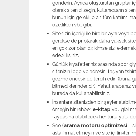
gönderin. Ayrıca oluşturulan gruplar iç
olarak sitenizi seçin, kullanıcıların sit
bunun için gerekli olan tüm katılım ma
özellikleri vb… gibi.
Sitenizin içeriği ile bire bir aynı vey
gerekse de pr olarak daha yüksek sitele
en çok zor olanıdır, kimse sizi ekleme
edebilirsiniz.
Günlük kıyafetleriniz arasında spor giy
sitenizin logo ve adresini taşıyan tshi
gezme öncesinde tercih edin (buna gül
bilmediklerindendir). Yahut arabanız v
burada da kullanabilirsiniz.
İnsanlara sitenizden bir şeyler alabil
örneğin bir rehber,
e-kitap
vb… gibi ma
faydasına olabilecek her türlü yolu de
Seo (
arama motoru optimizesi
– si
asla ihmal etmeyin ve site içi linkleri