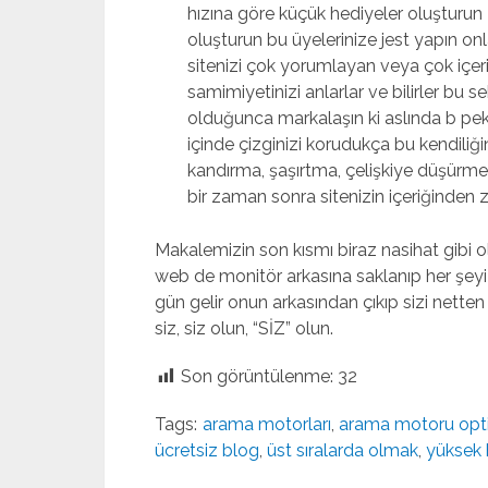
hızına göre küçük hediyeler oluşturun 
oluşturun bu üyelerinize jest yapın onla
sitenizi çok yorumlayan veya çok içer
samimiyetinizi anlarlar ve bilirler bu
olduğunca markalaşın ki aslında b pek
içinde çizginizi korudukça bu kendiliği
kandırma, şaşırtma, çelişkiye düşürme
bir zaman sonra sitenizin içeriğinden zi
Makalemizin son kısmı biraz nasihat gibi 
web de monitör arkasına saklanıp her şeyi s
gün gelir onun arkasından çıkıp sizi netten
siz, siz olun, “SİZ” olun.
Son görüntülenme:
32
Tags:
arama motorları
,
arama motoru opt
ücretsiz blog
,
üst sıralarda olmak
,
yüksek 