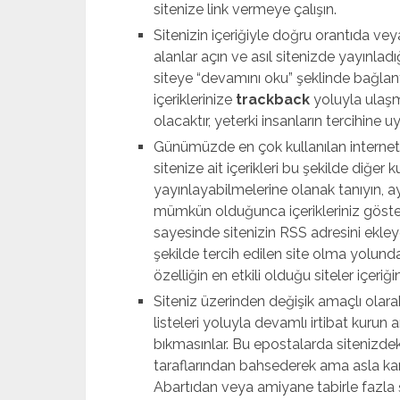
sitenize link vermeye çalışın.
Sitenizin içeriğiyle doğru orantıda v
alanlar açın ve asıl sitenizde yayınlad
siteye “devamını oku” şeklinde bağlantı
içeriklerinize
trackback
yoluyla ulaşm
olacaktır, yeterki insanların tercihine u
Günümüzde en çok kullanılan internet
sitenize ait içerikleri bu şekilde diğer k
yayınlayabilmelerine olanak tanıyın, a
mümkün olduğunca içerikleriniz göster
sayesinde sitenizin RSS adresini ekley
şekilde tercih edilen site olma yolun
özelliğin en etkili olduğu siteler içeriği
Siteniz üzerinden değişik amaçlı olar
listeleri yoluyla devamlı irtibat kurun
bıkmasınlar. Bu epostalarda sitenizde
taraflarından bahsederek ama asla k
Abartıdan veya amiyane tabirle fazla ş