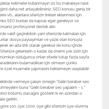
lıklar, kelimeler kullanmayın siz bu makaleye nasıl
ğimi daha net anlayabilirsiniz. SEO konusu geniş bir
re vb… alanlara sitenizin linkleri eklenmesi için
kü SEO bunları da kapsar, eğer gerekiyor ve
rsanız profesyonel destek alın.
zde vakit geçirebilsin yani sitenizde kalmaları için
unlar, dosya paylaşımları ve yazılı olan konuyla
ne gerek en alta link olarak gerekse de konu içinde
 Sitenize gelenlerin o kadar da önemi yok sizin için
 mümkün olduğunca onları sitede tutup fazla sayfa
radıklarını bulamadıkları için olmasın çünkü
nize özel muamele yapmasını beklemeyin ulaşılabilir
 şeklinde vermeye çalışın örneğin “Gelin beraber seo
irmeyelim buna “Gelin beraber seo yapalım – 1 ”
ikinci bölümü olacağını gösterin ki en azından o
le getirin.
göre 100. üye, 1000. üye gibi sitenizin üye olunma