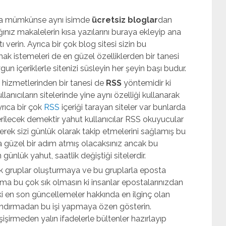
eya mümkünse aynı isimde
ücretsiz bloglar
dan
ığınız makalelerin kısa yazılarını buraya ekleyip ana
 verin. Ayrıca bir çok blog sitesi sizin bu
ak istemeleri de en güzel özelliklerden bir tanesi
ygun içeriklerle sitenizi süsleyin her şeyin başı budur.
 hizmetlerinden bir tanesi de
RSS
yöntemidir ki
ullanıcıların sitelerinde yine aynı özelliği kullanarak
yrıca bir çok
RSS
içeriği tarayan siteler var bunlarda
ilecek demektir yahut kullanıcılar RSS okuyucular
erek sizi günlük olarak takip etmelerini sağlamış bu
da güzel bir adım atmış olacaksınız ancak bu
n günlük yahut, saatlik değiştiği sitelerdir.
ak gruplar oluşturmaya ve bu gruplarla eposta
 ama bu çok sık olmasın ki insanlar epostalarınızdan
ki en son güncellemeler hakkında en ilginç olan
andırmadan bu işi yapmaya özen gösterin.
işirmeden yalın ifadelerle bültenler hazırlayıp