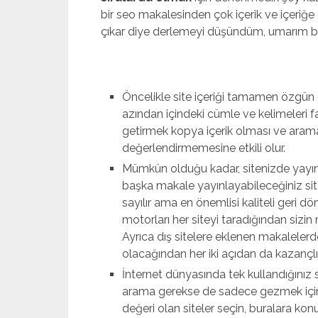
bir seo makalesinden çok içerik ve içeriğe a
çıkar diye derlemeyi düşündüm, umarım bu
mostbet
Öncelikle site içeriği tamamen özgün ol
azından içindeki cümle ve kelimeleri f
getirmek kopya içerik olması ve arama 
değerlendirmemesine etkili olur.
Mümkün olduğu kadar, sitenizde yayın
başka makale yayınlayabileceğiniz site
sayılır ama en önemlisi kaliteli geri d
motorları her siteyi taradığından sizin 
Ayrıca dış sitelere eklenen makalelerde
olacağından her iki açıdan da kazançlı
İnternet dünyasında tek kullandığınız 
arama gerekse de sadece gezmek için g
değeri olan siteler seçin, buralara k