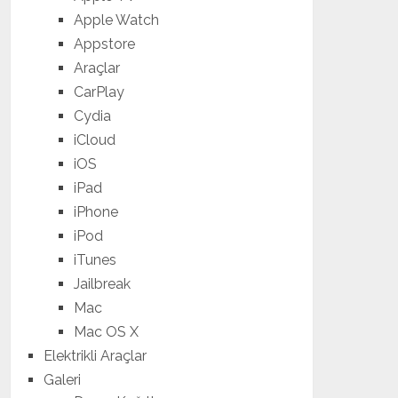
Apple Watch
Appstore
Araçlar
CarPlay
Cydia
iCloud
iOS
iPad
iPhone
iPod
iTunes
Jailbreak
Mac
Mac OS X
Elektrikli Araçlar
Galeri