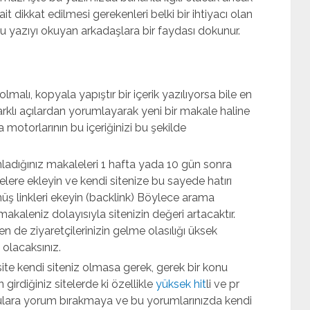
it dikkat edilmesi gerekenleri belki bir ihtiyacı olan
 yazıyı okuyan arkadaşlara bir faydası dokunur.
malı, kopyala yapıştır bir içerik yazılıyorsa bile en
arklı açılardan yorumlayarak yeni bir makale haline
motorlarının bu içeriğinizi bu şekilde
ladığınız makaleleri 1 hafta yada 10 gün sonra
lere ekleyin ve kendi sitenize bu sayede hatırı
önüş linkleri ekeyin (backlink) Böylece arama
makaleniz dolayısıyla sitenizin değeri artacaktır.
n de ziyaretçilerinizin gelme olasılığı üksek
 olacaksınız.
site kendi siteniz olmasa gerek, gerek bir konu
irdiğiniz sitelerde ki özellikle
yüksek hit
li ve pr
onulara yorum bırakmaya ve bu yorumlarınızda kendi