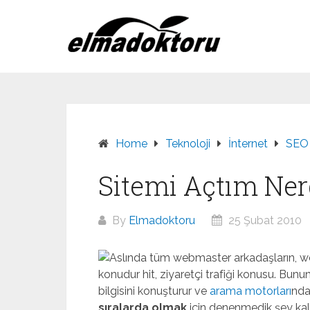
Skip
to
content
Home
Teknoloji
İnternet
SEO
Sitemi Açtım Nerd
By
Elmadoktoru
25 Şubat 2010
Aslında tüm webmaster arkadaşların, we
konudur hit, ziyaretçi trafiği konusu. Bunun
bilgisini konuşturur ve
arama motorları
nda
sıralarda olmak
için denenmedik şey kal