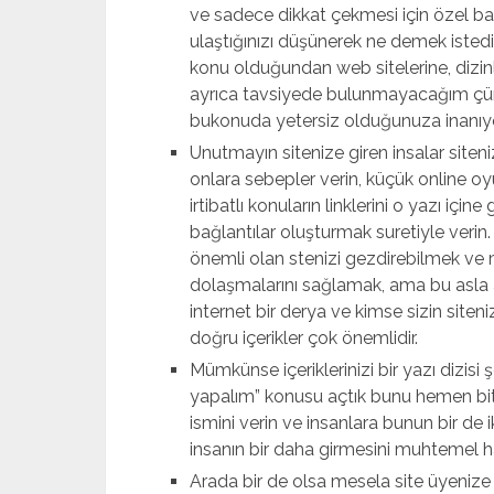
ve sadece dikkat çekmesi için özel baş
ulaştığınızı düşünerek ne demek istedi
konu olduğundan web sitelerine, dizinle
ayrıca tavsiyede bulunmayacağım çün
bukonuda yetersiz olduğunuza inanıyo
Unutmayın sitenize giren insalar siteni
onlara sebepler verin, küçük online oy
irtibatlı konuların linklerini o yazı içi
bağlantılar oluşturmak suretiyle verin.
önemli olan stenizi gezdirebilmek ve
dolaşmalarını sağlamak, ama bu asla a
internet bir derya ve kimse sizin site
doğru içerikler çok önemlidir.
Mümkünse içeriklerinizi bir yazı dizisi
yapalım” konusu açtık bunu hemen bit
ismini verin ve insanlara bunun bir de 
insanın bir daha girmesini muhtemel ha
Arada bir de olsa mesela site üyenize 