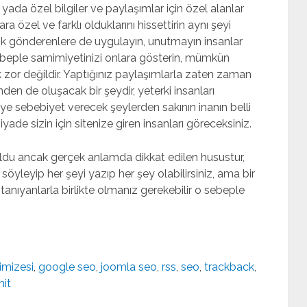
yada özel bilgiler ve paylaşımlar için özel alanlar
ra özel ve farklı olduklarını hissettirin aynı şeyi
ik gönderenlere de uygulayın, unutmayın insanlar
 sebeple samimiyetinizi onlara gösterin, mümkün
Bostancı Escort
bakırköy escort
https://www.baki
 zor değildir. Yaptığınız paylaşımlarla zaten zaman
nden de oluşacak bir şeydir, yeterki insanları
ye sebebiyet verecek şeylerden sakının inanın belli
yade sizin için sitenize giren insanları göreceksiniz.
oldu ancak gerçek anlamda dikkat edilen husustur,
öyleyip her şeyi yazıp her şey olabilirsiniz, ama bir
 tanıyanlarla birlikte olmanız gerekebilir o sebeple
imizesi
,
google seo
,
joomla seo
,
rss
,
seo
,
trackback
,
hit