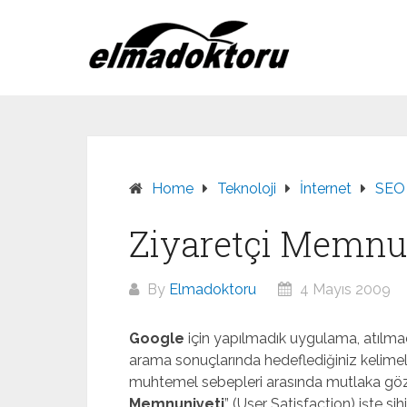
Skip
to
content
Home
Teknoloji
İnternet
SEO
Ziyaretçi Memnu
By
Elmadoktoru
4 Mayıs 2009
Google
için yapılmadık uygulama, atılma
arama sonuçlarında hedeflediğiniz kelime
muhtemel sebepleri arasında mutlaka gözar
Memnuniyeti
” (User Satisfaction) işte sih