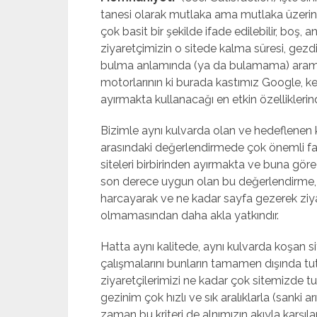
tanesi olarak mutlaka ama mutlaka üzerine
çok basit bir şekilde ifade edilebilir, boş, a
ziyaretçimizin o sitede kalma süresi, gezdiğ
bulma anlamında (ya da bulamama) arama 
motorlarının ki burada kastımız Google, ken
ayırmakta kullanacağı en etkin özellikleri
Bizimle aynı kulvarda olan ve hedeflenen ke
arasındaki değerlendirmede çok önemli fa
siteleri birbirinden ayırmakta ve buna gör
son derece uygun olan bu değerlendirme, kiş
harcayarak ve ne kadar sayfa gezerek ziya
olmamasından daha akla yatkındır.
mostbet
Hatta aynı kalitede, aynı kulvarda koşan site
çalışmalarını bunların tamamen dışında t
ziyaretçilerimizi ne kadar çok sitemizde tu
gezinim çok hızlı ve sık aralıklarla (sanki
zaman bu kriteri de alnımızın akıyla karşıl