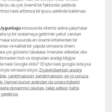
de bu da çok önemli bir faktördür şeklinde
izi nasıl arttırırıza bir ipucu şeklinde bakılması
 Uygunluğu
konusunda sitemiz adına çalışmalar
a iyi bir sıralamaya getirmek yahut varolan
malar konusunda en önemli kriterlerden bir
unası ve kaliteli bir yapıda olmasına önem
lara yol gösterici tabelalar (menüler, etiketler, site
rıştırmadan hızlı ve doğrudan aradığı bilgiye
e nasıl Google oldu? 🙂 işte nasıl google olduysa
öyle olmasını istiyor.
Ziyaretçilerinizin aradığı
ilde, yanıltmaksızın, kandırmaksızın, en iyi sonuca
k. Hemen bunun ardından da onlara ilgilerini
klerle donanmış) okunası, takip edilesi, hatta
gerekiyor.