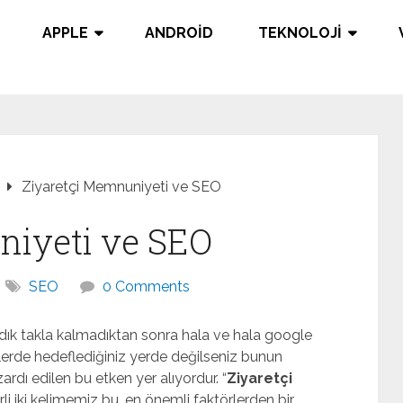
APPLE
ANDROID
TEKNOLOJI
Ziyaretçi Memnuniyeti ve SEO
niyeti ve SEO
SEO
0 Comments
dık takla kalmadıktan sonra hala ve hala google
lerde hedeflediğiniz yerde değilseniz bunun
dı edilen bu etken yer alıyordur. “
Ziyaretçi
irli iki kelimemiz bu, en önemli faktörlerden bir