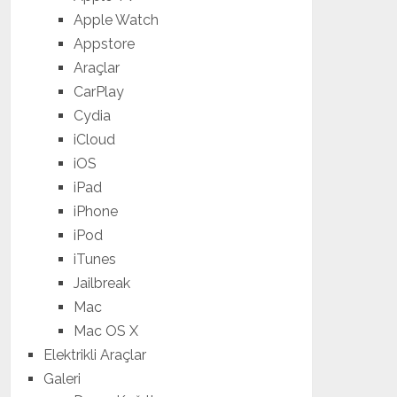
Apple Watch
Appstore
Araçlar
CarPlay
Cydia
iCloud
iOS
iPad
iPhone
iPod
iTunes
Jailbreak
Mac
Mac OS X
Elektrikli Araçlar
Galeri