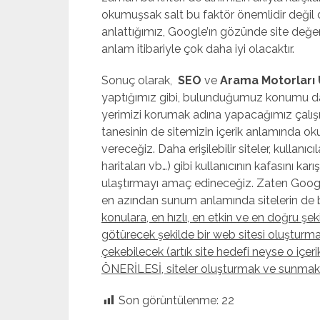
okumuşsak salt bu faktör önemlidir değil 
anlattığımız, Google’ın gözünde site değerim
anlam itibariyle çok daha iyi olacaktır.
Sonuç olarak,
SEO
ve
Arama Motorları
yaptığımız gibi, bulunduğumuz konumu dah
yerimizi korumak adına yapacağımız çalış
tanesinin de sitemizin içerik anlamında ok
vereceğiz. Daha erişilebilir siteler, kullanıcı
haritaları vb…) gibi kullanıcının kafasını ka
ulaştırmayı amaç edineceğiz. Zaten Googl
en azından sunum anlamında sitelerin de b
konulara, en hızlı, en etkin ve en doğru şek
götürecek şekilde bir web sitesi oluşturma
çekebilecek (artık site hedefi neyse o içeri
ÖNERİLESİ, siteler oluşturmak ve sunmak 
Son görüntülenme:
22