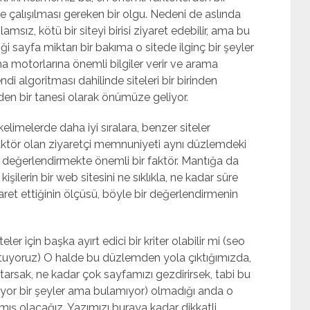
 çalışılması gereken bir olgu. Nedeni de aslında
nlamsız, kötü bir siteyi birisi ziyaret edebilir, ama bu
i sayfa miktarı bir bakıma o sitede ilginç bir şeyler
motorlarına önemli bilgiler verir ve arama
di algoritması dahilinde siteleri bir birinden
nden bir tanesi olarak önümüze geliyor.
limelerde daha iyi sıralara, benzer siteler
ktör olan ziyaretçi memnuniyeti aynı düzlemdeki
e değerlendirmekte önemli bir faktör. Mantığa da
ilerin bir web sitesini ne sıklıkla, ne kadar süre
ret ettiğinin ölçüsü, böyle bir değerlendirmenin
ler için başka ayırt edici bir kriter olabilir mi (seo
utuyoruz) O halde bu düzlemden yola çıktığımızda,
tarsak, ne kadar çok sayfamızı gezdirirsek, tabi bu
 arıyor bir şeyler ama bulamıyor) olmadığı anda o
amış olacağız. Yazımızı buraya kadar dikkatli