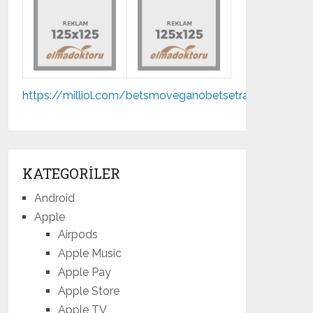
Mp3
https://milliol.com/
betsmove
ganobet
setrabet
jojobet
m
indir
KATEGORILER
Android
Apple
Airpods
Apple Music
Apple Pay
Apple Store
Apple TV