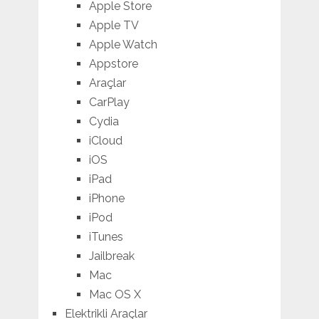
Apple Store
Apple TV
Apple Watch
Appstore
Araçlar
CarPlay
Cydia
iCloud
iOS
iPad
iPhone
iPod
iTunes
Jailbreak
Mac
Mac OS X
Elektrikli Araçlar