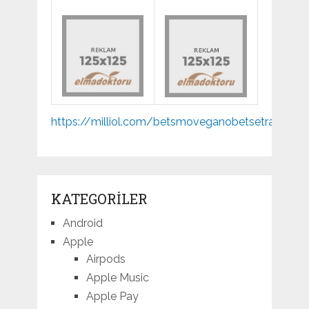
Mp3
https://milliol.com/
betsmove
ganobet
setrabet
joj
indir
KATEGORILER
Android
Apple
Airpods
Apple Music
Apple Pay