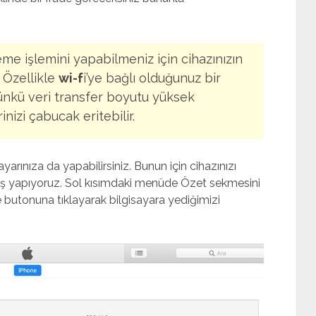
e işlemini yapabilmeniz için cihazınızın
Bostancı Escort
bakırköy escort
https://www.bakirkoy
 Özellikle
wi-f
i’ye bağlı olduğunuz bir
ünkü veri transfer boyutu yüksek
inizi çabucak eritebilir.
yarınıza da yapabilirsiniz. Bunun için cihazınızı
riş yapıyoruz. Sol kısımdaki menüde Özet sekmesini
 butonuna tıklayarak bilgisayara yediğimizi