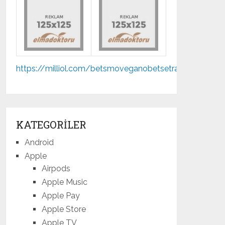
Mp3
https://milliol.com/
betsmove
ganobet
setrabet
jojobet
indir
KATEGORILER
Android
Apple
Airpods
Apple Music
Apple Pay
Apple Store
Apple TV