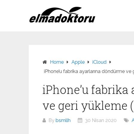
Skip
to
content
Home
Apple
iCloud
iPhone’u fabrika ayarlarına döndürme ve g
iPhone’u fabrika
ve geri yükleme (
By
bsmllh
30 Nisan 2020