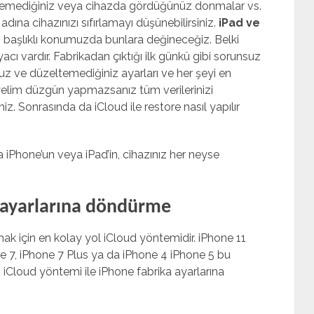
zeltemediğiniz veya cihazda gördüğünüz donmalar vs.
dına cihazınızı sıfırlamayı düşünebilirsiniz.
iPad ve
e
başlıklı konumuzda bunlara değineceğiz. Belki
cı vardır. Fabrikadan çıktığı ilk günkü gibi sorunsuz
nuz ve düzeltemediğiniz ayarları ve her şeyi en
elim düzgün yapmazsanız tüm verilerinizi
z. Sonrasında da iCloud ile restore nasıl yapılır
Phone’un veya iPad’in, cihazınız her neyse
a ayarlarına döndürme
mak için en kolay yol iCloud yöntemidir. iPhone 11
ne 7, iPhone 7 Plus ya da iPhone 4 iPhone 5 bu
 iCloud yöntemi ile iPhone fabrika ayarlarına