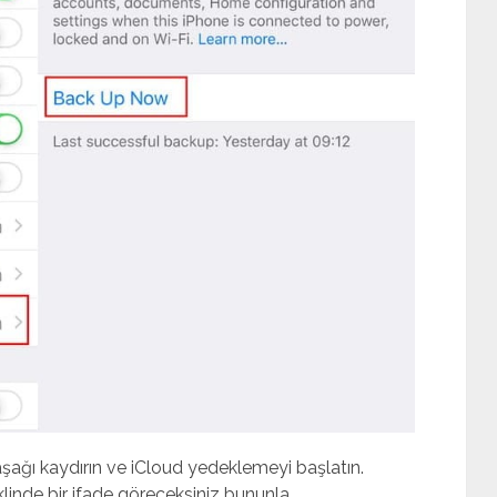
şağı kaydırın ve iCloud yedeklemeyi başlatın.
linde bir ifade göreceksiniz bununla