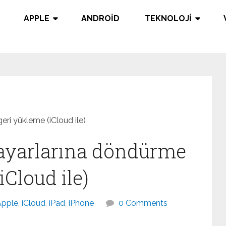
APPLE
ANDROID
TEKNOLOJI
eri yükleme (iCloud ile)
 ayarlarına döndürme
iCloud ile)
Apple
,
iCloud
,
iPad
,
iPhone
0 Comments