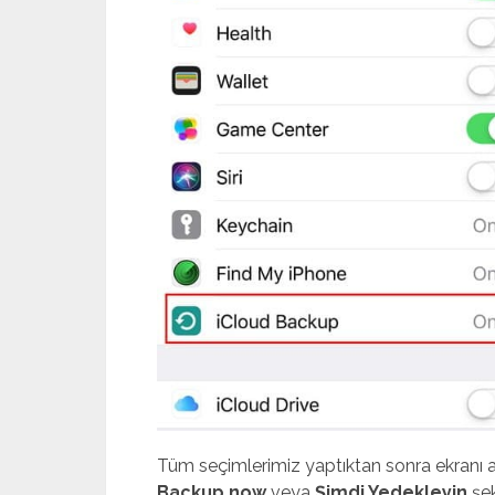
Tüm seçimlerimiz yaptıktan sonra ekranı a
Backup now
veya
Şimdi Yedekleyin
şek