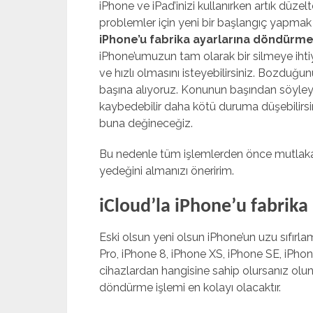
iPhone ve iPad’inizi kullanırken artık dü
problemler için yeni bir başlangıç yapmak a
iPhone’u fabrika ayarlarına döndürm
iPhone’umuzun tam olarak bir silmeye ihtiya
ve hızlı olmasını isteyebilirsiniz. Bozduğu
başına alıyoruz. Konunun başından söyley
kaybedebilir daha kötü duruma düşebilirsini
buna değineceğiz.
Bu nedenle tüm işlemlerden önce mutlaka i
yedeğini almanızı öneririm.
mostbet
iCloud’la iPhone’u fabrik
Eski olsun yeni olsun iPhone’un uzu sıfırla
Pro, iPhone 8, iPhone XS, iPhone SE, iPho
cihazlardan hangisine sahip olursanız olun
döndürme işlemi en kolayı olacaktır.