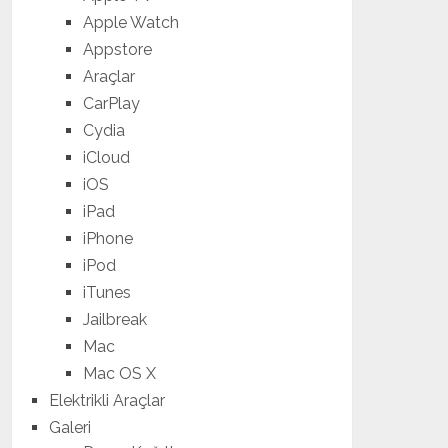
Apple Watch
Appstore
Araçlar
CarPlay
Cydia
iCloud
iOS
iPad
iPhone
iPod
iTunes
Jailbreak
Mac
Mac OS X
Elektrikli Araçlar
Galeri