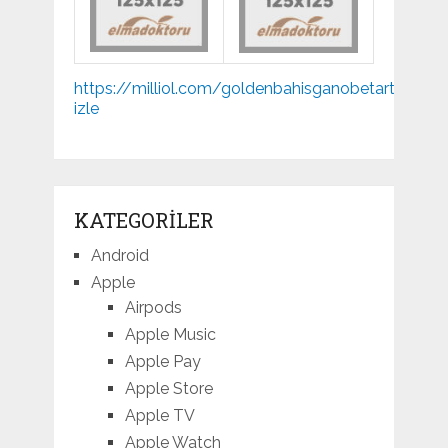
Mp3
https://milliol.com/
goldenbahis
ganobet
artemisbe
indir
izle
KATEGORILER
Android
Apple
Airpods
Apple Music
Apple Pay
Apple Store
Apple TV
Apple Watch