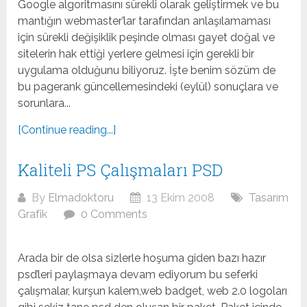
Google algoritmasını sürekli olarak geliştirmek ve bu
mantığın webmaster’lar tarafından anlaşılamaması
için sürekli değişiklik peşinde olması gayet doğal ve
sitelerin hak ettiği yerlere gelmesi için gerekli bir
uygulama olduğunu biliyoruz. İşte benim sözüm de
bu pagerank güncellemesindeki (eylül) sonuçlara ve
sorunlara...
[Continue reading...]
Kaliteli PS Çalışmaları PSD
By
Elmadoktoru
13 Ekim 2008
Tasarım
Grafik
0 Comments
Arada bir de olsa sizlerle hoşuma giden bazı hazır
psd’leri paylaşmaya devam ediyorum bu seferki
çalışmalar, kurşun kalem,web badget, web 2.0 logoları