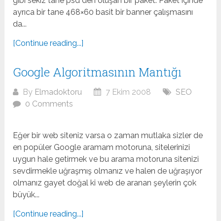
gibi sekiz tane psd den oluşan bir paket. Paket içinde
ayrıca bir tane 468×60 basit bir banner çalışmasını
da...
[Continue reading...]
Google Algoritmasının Mantığı
By
Elmadoktoru
7 Ekim 2008
SEO
0 Comments
Eğer bir web siteniz varsa o zaman mutlaka sizler de
en popüler Google aramam motoruna, sitelerinizi
uygun hale getirmek ve bu arama motoruna sitenizi
sevdirmekle uğraşmış olmanız ve halen de uğraşıyor
olmanız gayet doğal ki web de aranan şeylerin çok
büyük...
[Continue reading...]