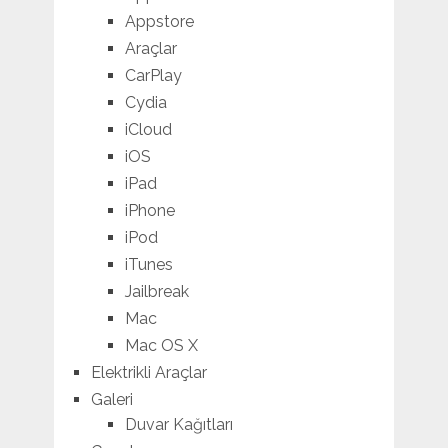
Appstore
Araçlar
CarPlay
Cydia
iCloud
iOS
iPad
iPhone
iPod
iTunes
Jailbreak
Mac
Mac OS X
Elektrikli Araçlar
Galeri
Duvar Kağıtları