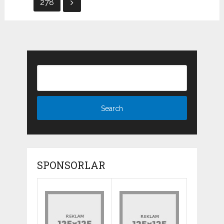
pagination
278
SPONSORLAR