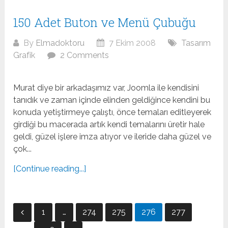
150 Adet Buton ve Menü Çubuğu
By
Elmadoktoru
7 Ekim 2008
Tasarım
Grafik
2 Comments
Murat diye bir arkadaşımız var, Joomla ile kendisini
tanıdık ve zaman içinde elinden geldiğince kendini bu
konuda yetiştirmeye çalıştı, önce temaları editleyerek
girdiği bu macerada artık kendi temalarını üretir hale
geldi, güzel işlere imza atıyor ve ileride daha güzel ve
çok...
[Continue reading...]
Posts
1
…
274
275
276
277