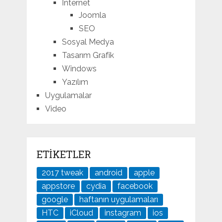
İnternet
Joomla
SEO
Sosyal Medya
Tasarım Grafik
Windows
Yazılım
Uygulamalar
Video
ETIKETLER
2017 tweak
android
apple
appstore
cydia
facebook
google
haftanın uygulamaları
HTC
iCloud
instagram
ios