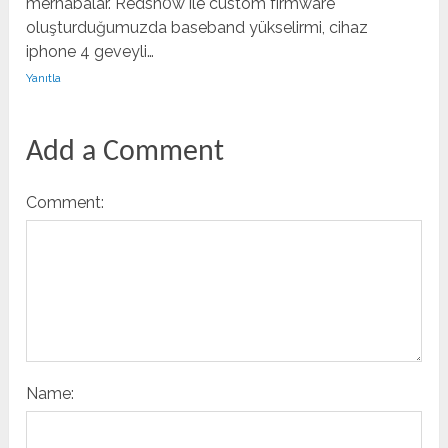
merhabalar. Redsn0w ile custom firmware
oluşturduğumuzda baseband yükselirmi, cihaz
iphone 4 geveyli…
Yanıtla
Add a Comment
Comment:
Name: