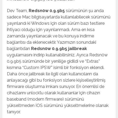
Dev Team,
Redsn0w 0.9.9b5
sürümünün şu anda
sadece Mac bilgisayarlarda kullanılabilecek sürümünü
yayınlandı ki Windows için olan sürüm bazı testlere
ihtiyacı olduğu için yayınlanmadı. Ama en kısa
zamanda yayınlanacak ve bu konuya indirme
bağlantısı da eklenecektir. Yazımızın sonundaki
bağlantıdan
Redsn0w 0.9.9b5 jailbreak
uygulamasını indirip kullanabilirsiniz. Ayrıca Redsn0w
0.9.9b5 sürümünde bir yeniliğe gidildi ve “Extras”
kısmına “Custom IPSW” isimli bir fonksiyon eklendi.
Daha önce jailbreak ile ilgili olan kullanıcıların da
anlayacağı gibi bu fonksiyon sizlere kişiselleştirilmiş
firmware oluşturma imkanı sunuyor. En önemlisi de
cihazlarını unlock’lu olarak kullananlar için cihazın
baseband (modem firmware) sürümünü
yükseltmeden İOS sürümünü yükseltmelerine olanak
tanıyor.