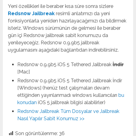
Yeni özellikleri ile beraber kısa süre sonra sizlere
Redsn0w Jailbreak
resimli anlatımızı da yeni
fonksiyonlarla yeniden hazırlayacağımızı da bildirmek
isteriz. Windows sürümünün de gelmesi ile beraber
gün içi Redsn0w jailbreak sabit konumuzu da
yenileyeceğiz. Redsn0w 0.9.9b5 jailbreak
uygulamasını aşağıdaki bağlantıdan indirebilirsiniz.
Redsn0w 0.9.9b5 iOS 5 Tethered Jailbreak
İndir
[Mac]
Redsn0w 0.9.9b5 iOS 5 Tethered Jailbreak İndir
[Windows] (henüz test çalışmaları devam
ettiğinden yayınlanmadı windows kullanıcıları
bu
konudan
iOS 5 jailbreak bilgisi alabilirler)
Redsn0w Jailbreak Tüm Dosyalar ve Jailbreak
Nasıl Yapılır Sabit Konumuz >>
Son görüntülenme:
36