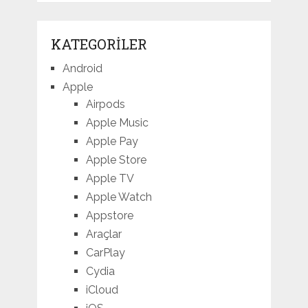
KATEGORILER
Android
Apple
Airpods
Apple Music
Apple Pay
Apple Store
Apple TV
Apple Watch
Appstore
Araçlar
CarPlay
Cydia
iCloud