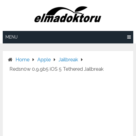
Skip
to
content
MENU
Home
Apple
Jailbreak
Redsn0w 0.9.9b5 iOS 5 Tethered Jailbreak