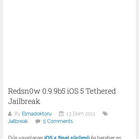
Redsn0w 0.9.9b5 iOS 5 Tethered
Jailbreak
By
Elmadoktoru
13 Ekim 2011
Jailbreak
5 Comments
Dün yayınlanan
iOS 5 final sürümü
ile beraber eş