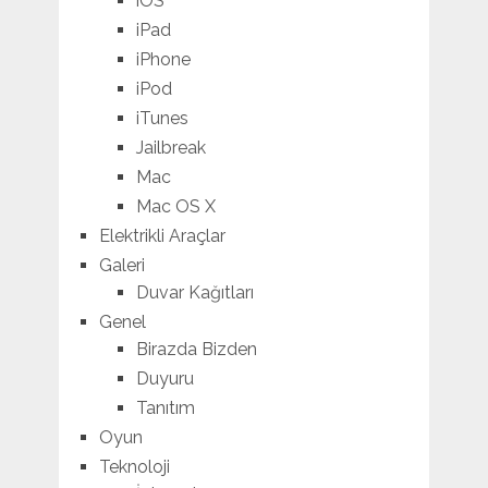
iOS
iPad
iPhone
iPod
iTunes
Jailbreak
Mac
Mac OS X
Elektrikli Araçlar
Galeri
Duvar Kağıtları
Genel
Birazda Bizden
Duyuru
Tanıtım
Oyun
Teknoloji