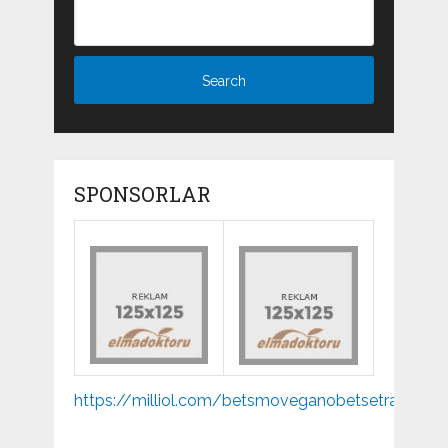
SPONSORLAR
Mp3
https://milliol.com/
betsmove
ganobet
setrabet
joj
indir