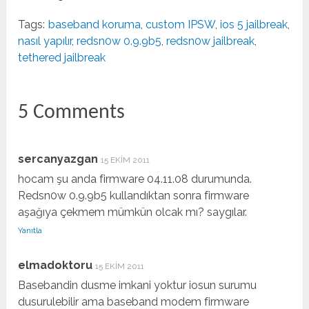
Tags:
baseband koruma
,
custom IPSW
,
ios 5 jailbreak
,
nasıl yapılır
,
redsn0w 0.9.9b5
,
redsn0w jailbreak
,
tethered jailbreak
5 Comments
sercanyazgan
15 EKIM 2011
hocam şu anda firmware 04.11.08 durumunda.
Redsn0w 0.9.9b5 kullandıktan sonra firmware
aşağıya çekmem mümkün olcak mı? saygılar.
Yanıtla
elmadoktoru
15 EKIM 2011
Basebandin dusme imkani yoktur iosun surumu
dusurulebilir ama baseband modem firmware