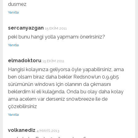
dusmez
Yanıtla
sercanyazgan
15 EKIM 2011
peki bunu hangi yolla yapmamı önerirsiniz?
Yanıtla
elmadoktoru
15 EKIM 2011
Hangisi kolayınıza geliyorsa öyle yapabilirsiniz, ama
ben olsam biraz daha bekler Redsn0w’un 0.9.9b5
sürümünün windows için olanının da çıkmasını
beklerdim ki eli kulağında. Onda bu olay daha kolay
ama acelem var derseniz sn0wbreeze ile de
çözebilirsiniz
Yanıtla
volkanediz
4 MAYIS 2013