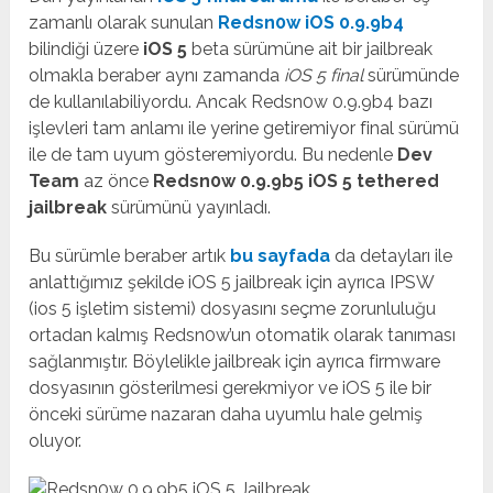
zamanlı olarak sunulan
Redsn0w iOS 0.9.9b4
bilindiği üzere
iOS 5
beta sürümüne ait bir jailbreak
olmakla beraber aynı zamanda
iOS 5 final
sürümünde
de kullanılabiliyordu. Ancak Redsn0w 0.9.9b4 bazı
işlevleri tam anlamı ile yerine getiremiyor final sürümü
ile de tam uyum gösteremiyordu. Bu nedenle
Dev
Team
az önce
Redsn0w 0.9.9b5 iOS 5 tethered
jailbreak
sürümünü yayınladı.
Bu sürümle beraber artık
bu sayfada
da detayları ile
anlattığımız şekilde iOS 5 jailbreak için ayrıca IPSW
(ios 5 işletim sistemi) dosyasını seçme zorunluluğu
ortadan kalmış Redsn0w’un otomatik olarak tanıması
sağlanmıştır. Böylelikle jailbreak için ayrıca firmware
dosyasının gösterilmesi gerekmiyor ve iOS 5 ile bir
önceki sürüme nazaran daha uyumlu hale gelmiş
oluyor.